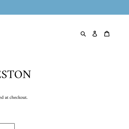
Search
Log in
Cart
LESTON
ed at checkout.