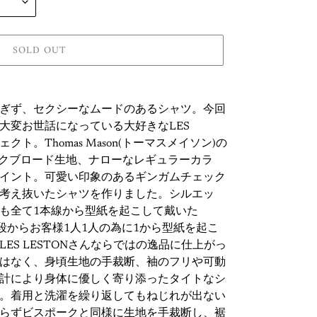
SOLD OUT
ぎず、セクシーなムードのあるシャツ。今回
大変お世話になっている大好きなLES
クト。Thomas Mason(トーマスメイソン)の
チェックブロード生地、ナローなレギュラーカラ
イント。可愛い印象のあるギンガムチェック
考え抜いたシャツを作りました。シルエッ
も全て1本線から型紙を起こして戴いた
普段からお客様
1人1人の為に1から型紙を起こ
ES LESTONさんならではの逸品に仕上がっ
はなく、身頃生地の手裁断、袖のフリや可動
計により身体に優しく寄り添ったタイトなシ
。着用と洗濯を繰り返してもねじれが出ない
らずビスポークと同様に生地を手裁断し、裾