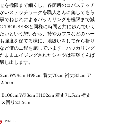
せを極限まで細くし、各箇所のコバステッチ
かいステッチワークを職人さんに施してもら
事でねじれによるパッカリングを極限まで減
G TROUSERSと同様に時間と共に歩んでいく
たいという想いから、衿やカフスなどのパー
も強度を保てる様に、地縫いをしてから折り
など倍の工程を施しています。パッカリング
たままエイジングされたシャツは窪塚くんば
醸し出します。
2cm W94cm H98cm 着丈70cm 裄丈83cm ア
.5cm
 B106cm W98cm H102cm 着丈71.5cm 裄丈
ス回り23.5cm
T
PIN
PIN IT
ON
TER
PINTEREST