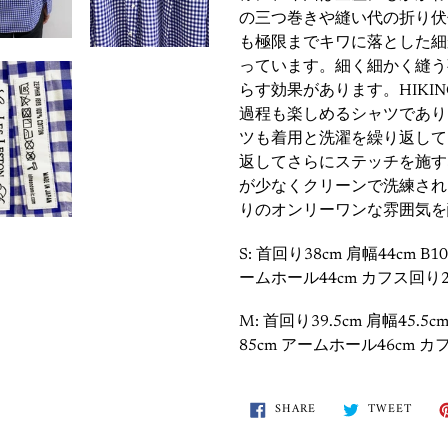
の三つ巻きや縫い代の折り伏
も極限までキワに落とした細
っています。細く細かく縫う
らす効果があります。HIKIN
過程も楽しめるシャツであり
ツも着用と洗濯を繰り返して
返してさらにステッチを施す
が少なくクリーンで洗練され
りのオンリーワンな雰囲気を
S: 首回り38cm 肩幅44cm B10
ームホール44cm カフス回り22
M: 首回り39.5cm 肩幅45.5cm
85cm アームホール46cm カフ
SHARE
TWEE
SHARE
TWEET
ON
ON
FACEBOOK
TWIT