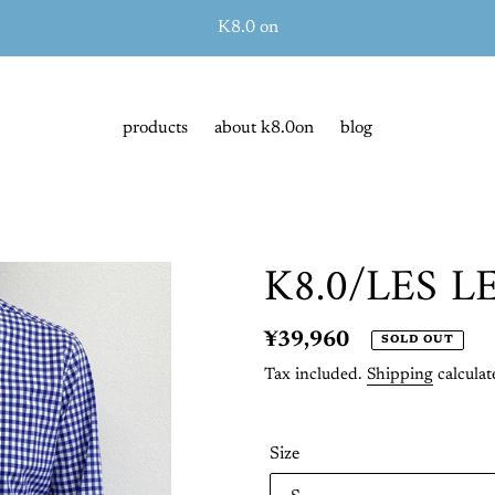
K8.0 on
products
about k8.0on
blog
K8.0/LES 
Regular
¥39,960
SOLD OUT
price
Tax included.
Shipping
calculat
Size